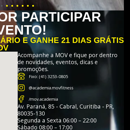
OR PARTICIPAR
VENTO!
RIO E GANHE 21 DIAS GRÁTIS
OV
Acompanhe a MOV e fique por dentro
de novidades, eventos, dicas e
promoções.
Fixo: (41) 3253-0805
@academia.movfitness
/mov.academia
Av. Paraná, 85 - Cabral, Curitiba - PR,
80035-130
Segunda a Sexta 06:00 – 22:00
Sábado 08:00 – 17:00