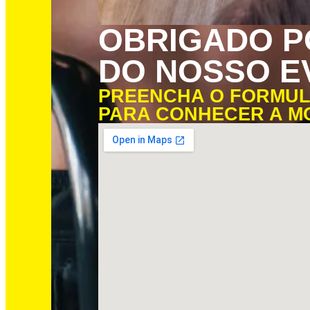
OBRIGADO P
DO NOSSO E
PREENCHA O FORMULÁ
PARA CONHECER A M